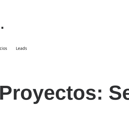
.
cios
Leads
 Proyectos:
Se