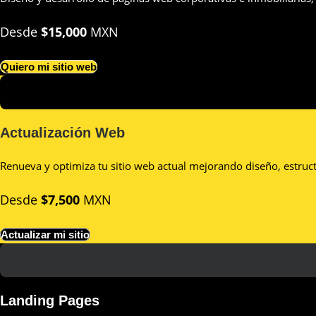
Desde
$15,000
MXN
Quiero mi sitio web
Actualización Web
Renueva y optimiza tu sitio web actual mejorando diseño, estruc
Desde
$7,500
MXN
Actualizar mi sitio
Landing Pages