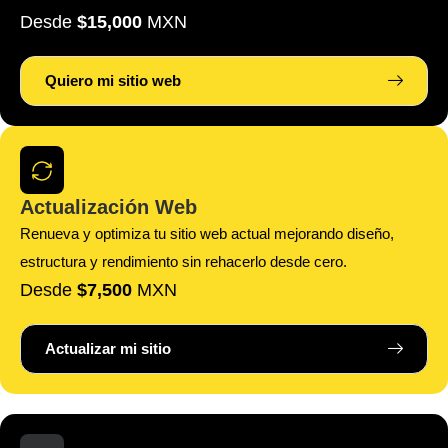
Desde
$15,000
MXN
Quiero mi sitio web
Actualización Web
Renueva y optimiza tu sitio web actual mejorando diseño,
estructura y rendimiento sin rehacerlo desde cero.
Desde
$7,500
MXN
Actualizar mi sitio