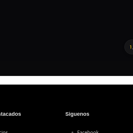
1
stacados
Siguenos
cios
Facebook