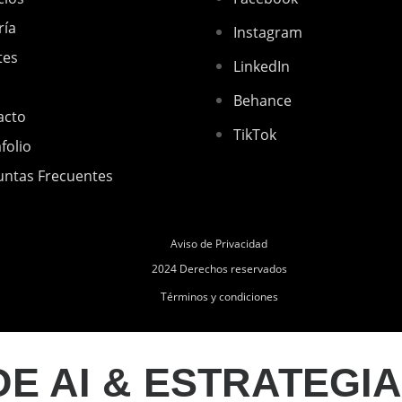
ría
Instagram
tes
LinkedIn
Behance
acto
TikTok
folio
untas Frecuentes
Aviso de Privacidad
2024 Derechos reservados
Términos y condiciones
E AI & ESTRATEGIA