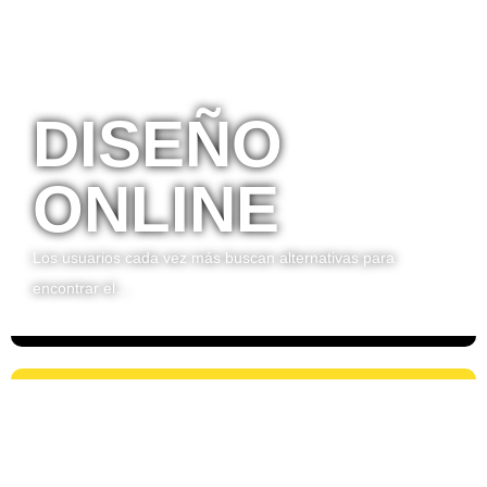
DISEÑO
ONLINE
Los usuarios cada vez más buscan alternativas para
encontrar el…