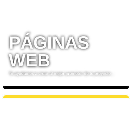
PÁGINAS
WEB
Te ayudamos a crear al mejor promotor de tu proyecto…