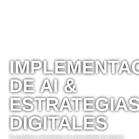
IMPLEMENTA
DE AI &
ESTRATEGIA
DIGITALES
Te ayudamos a incrementar las oportunidades de negocio,