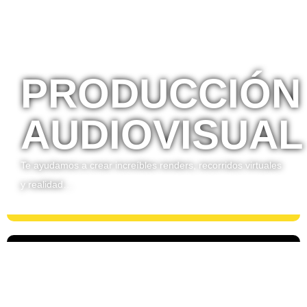
PRODUCCIÓN
AUDIOVISUAL
Te ayudamos a crear increíbles renders, recorridos virtuales
y realidad…