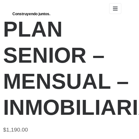
Construyendo juntos.
PLAN
SENIOR –
MENSUAL –
INMOBILIAR
$
1,190.00